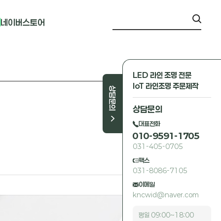
네이버스토어
LED 라인 조명 전문
IoT 라인조명 주문제작
상담문의
상담문의
대표전화
010-9591-1705
031-405-0705
팩스
031-8086-7105
이메일
kncwid@naver.com
평일 09:00~18:00