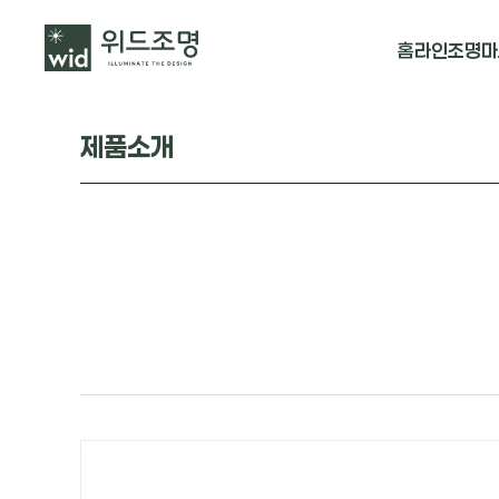
홈
라인조명
마
매입 날개형
제품소개
매입 & 노출직
펜던트