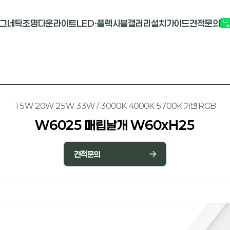
그네틱조명
다운라이트
LED·플렉시블
갤러리
설치가이드
견적문의
G2741
멀티도트
COB-단색
부
M1913
원형 COB
COB-RGB
M2824R
사각 COB
바리솔PCB
15W 20W 25W 33W / 3000K 4000K 5700K 가변 RGB
W6025 매립날개 W60xH25
견적문의