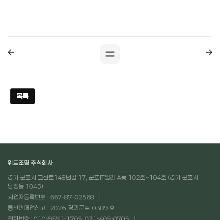
목록
위드조명 주식회사
경기 군포시 고산로148번길 17, 군포IT밸리 A동 102호~104호 (경기 군포시
당정동 1045)
사업자등록번호 : 667-87-02568
통신판매업신고 : 2026-경기군포-0389 호
전화번호 : 010-9591-1705, 031-405-0705