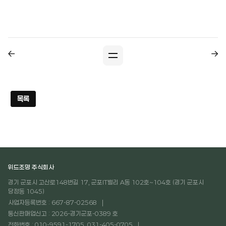
목록
위드조명 주식회사
경기 군포시 고산로148번길 17, 군포IT밸리 A동 102호~104호 (경기 군포시
당정동 1045)
사업자등록번호 : 667-87-02568
통신판매업신고 : 2026-경기군포-0389 호
전화번호 : 010-9591-1705, 031-405-0705