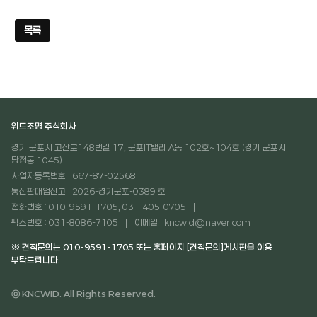
목록
위드조명 주식회사
경기 군포시 고산로148번길 17, 군포IT밸리 A동 102호~104호 (경기 군포시
당정동 1045)
사업자등록번호 : 667-87-02568
통신판매업신고 : 2026-경기군포-0389 호
전화번호 : 010-9591-1705, 031-405-0705
팩스번호 : 031-8086-7105
이메일 : kncwid@naver.com
※ 견적문의는 010-9591-1705 또는 홈페이지 [견적문의]게시판을 이용
부탁드립니다.
ⓒ KNCWID. All Rights Reserved.