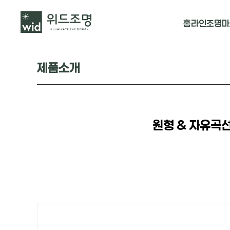
홈
라인조명
마
매입 날개형
제품소개
매입 & 노출직
펜던트
원형 & 자유곡선