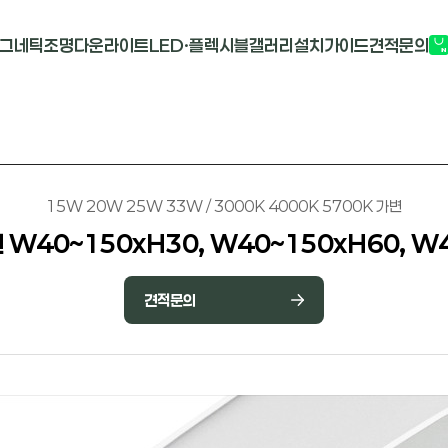
그네틱조명
다운라이트
LED·플렉시블
갤러리
설치가이드
견적문의
G2741
멀티도트
COB-단색
부
M1913
원형 COB
COB-RGB
M2824R
사각 COB
바리솔PCB
15W 20W 25W 33W / 3000K 4000K 5700K 가변
 W40~150xH30, W40~150xH60, W
견적문의