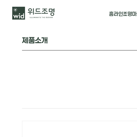
홈
라인조명
마
매입 날개형
제품소개
매입 & 노출직
펜던트