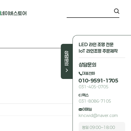
네이버스토어
LED 라인 조명 전문
IoT 라인조명 주문제작
상담문의
상담문의
대표전화
010-9591-1705
031-405-0705
팩스
031-8086-7105
이메일
kncwid@naver.com
평일 09:00~18:00