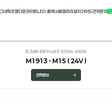
그네틱조명
다운라이트
LED·플렉시블
갤러리
설치가이드
견적문의
G2741
멀티도트
COB-단색
부
M1913
원형 COB
COB-RGB
M2824R
사각 COB
바리솔PCB
마그네틱 조명 M시리즈 3000K 4000K
M1913 - M15 ( 24V )
견적문의