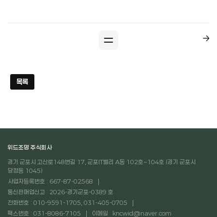
목록
위드조명 주식회사
경기 군포시 고산로148번길 17, 군포IT밸리 A동 102호~104호 (경기 군포시
당정동 1045)
사업자등록번호 : 667-87-02568
통신판매업신고 : 2026-경기군포-0389 호
전화번호 : 010-9591-1705, 031-405-0705
팩스번호 : 031-8086-7105
이메일 : kncwid@naver.com