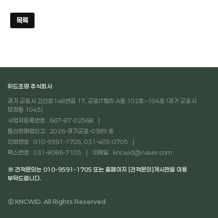
목록
위드조명 주식회사
경기 군포시 고산로148번길 17, 군포IT밸리 A동 102호~104호 (경기 군포시
당정동 1045)
사업자등록번호 : 667-87-02568
통신판매업신고 : 2026-경기군포-0389 호
전화번호 : 010-9591-1705, 031-405-0705
팩스번호 : 031-8086-7105
이메일 : kncwid@naver.com
※ 견적문의는 010-9591-1705 또는 홈페이지 [견적문의]게시판을 이용
부탁드립니다.
ⓒ KNCWID. All Rights Reserved.