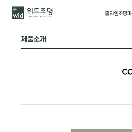
홈
라인조명
마
매입 날개형
제품소개
매입 & 노출직
펜던트
CO