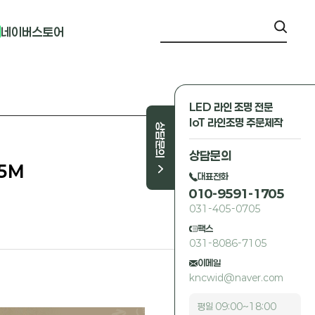
네이버스토어
LED 라인 조명 전문
IoT 라인조명 주문제작
상담문의
상담문의
L5M
대표전화
010-9591-1705
031-405-0705
팩스
031-8086-7105
이메일
kncwid@naver.com
평일 09:00~18:00