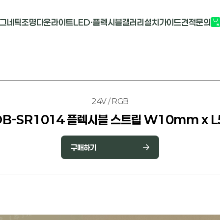
그네틱조명
다운라이트
LED·플렉시블
갤러리
설치가이드
견적문의
G2741
멀티도트
COB-단색
부
M1913
원형 COB
COB-RGB
M2824R
사각 COB
바리솔PCB
24V / RGB
B-SR1014 플렉시블 스트립 W10mm x 
구매하기