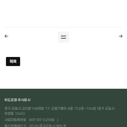
목록
위드조명 주식회사
경기 군포시 고산로148번길 17, 군포IT밸리 A동 102호~104호 (경기 군포시
당정동 1045)
사업자등록번호 : 667-87-02568
통신판매업신고 : 2026-경기군포-0389 호