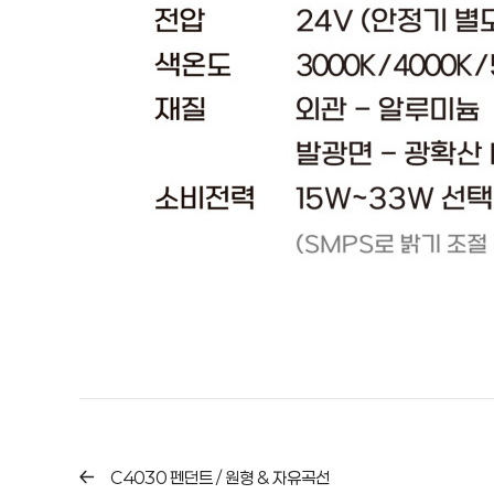
C4030 펜던트 / 원형 & 자유곡선