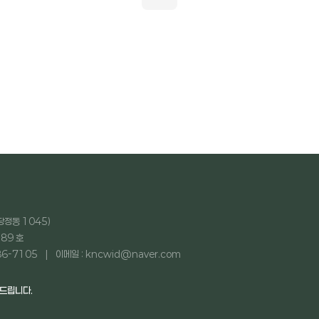
당정동 1045)
89 호
86-7105
이메일 : kncwid@naver.com
탁드립니다.