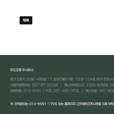
목록
위드조명 주식회사
경기 군포시 고산로148번길 17, 군포IT밸리 A동 102호~104호 (경기 군포시 
사업자등록번호 : 667-87-02568
통신판매업신고 : 2026-경기군포-03
전화번호 : 010-9591-1705, 031-405-0705
팩스번호 : 031-80
※ 견적문의는 010-9591-1705 또는 홈페이지 [견적문의]게시판을 이용 부