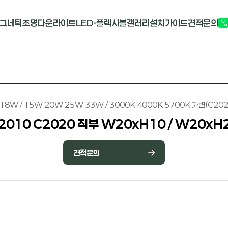
그네틱조명
다운라이트
LED·플렉시블
갤러리
설치가이드
견적문의
G2741
멀티도트
COB-단색
부
M1913
원형 COB
COB-RGB
M2824R
사각 COB
바리솔PCB
8W / 15W 20W 25W 33W / 3000K 4000K 5700K 가변(C202
2010 C2020 직부 W20xH10 / W20xH
견적문의