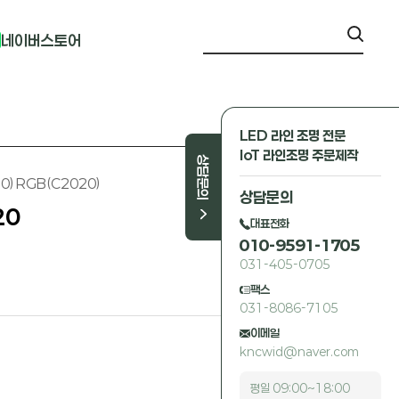
네이버스토어
LED 라인 조명 전문
IoT 라인조명 주문제작
상담문의
0) RGB(C2020)
상담문의
20
대표전화
010-9591-1705
031-405-0705
팩스
031-8086-7105
이메일
kncwid@naver.com
평일 09:00~18:00