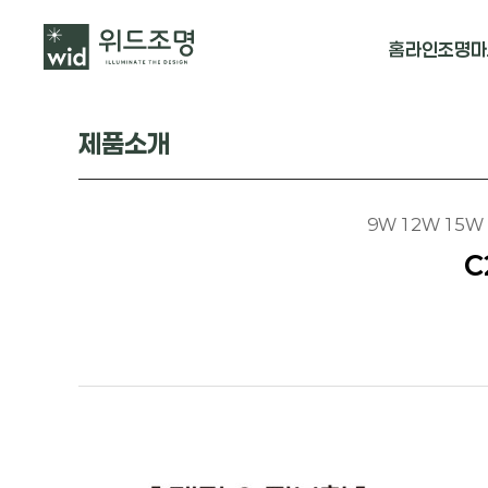
홈
라인조명
마
매입 날개형
제품소개
매입 & 노출직
펜던트
9W 12W 15W 1
C