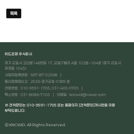
목록
위드조명 주식회사
경기 군포시 고산로148번길 17, 군포IT밸리 A동 102호~104호 (경기 군포시
당정동 1045)
사업자등록번호 : 667-87-02568
통신판매업신고 : 2026-경기군포-0389 호
전화번호 : 010-9591-1705, 031-405-0705
팩스번호 : 031-8086-7105
이메일 : kncwid@naver.com
※ 견적문의는 010-9591-1705 또는 홈페이지 [견적문의]게시판을 이용
부탁드립니다.
ⓒ KNCWID. All Rights Reserved.