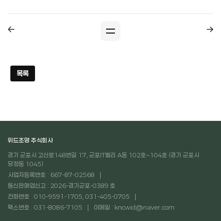
목록
위드조명 주식회사
경기 군포시 고산로148번길 17, 군포IT밸리 A동 102호~104호 (경기 군포시
당정동 1045)
사업자등록번호 : 667-87-02568
통신판매업신고 : 2026-경기군포-0389 호
전화번호 : 010-9591-1705, 031-405-0705
팩스번호 : 031-8086-7105
이메일 : kncwid@naver.com