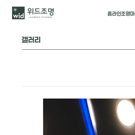
홈
라인조명
마
매입 날개형
갤러리
매입 & 노출직
펜던트