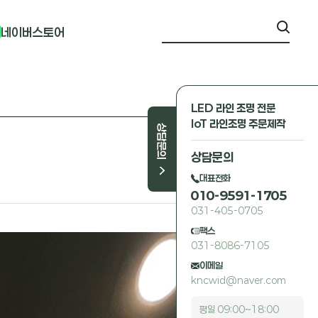
네이버스토어
LED 라인 조명 전문
IoT 라인조명 주문제작
상담문의
상담문의
대표전화
010-9591-1705
031-405-0705
팩스
031-8086-7105
이메일
kncwid@naver.com
평일 09:00~18:00