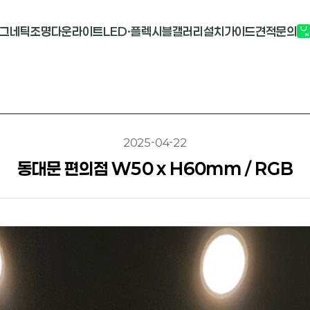
그네틱조명
다운라이트
LED·플렉시블
갤러리
설치가이드
견적문의
G2741
멀티도트
COB-단색
부
M1913
원형 COB
COB-RGB
M2824R
사각 COB
바리솔PCB
2025-04-22
동대문 편의점 W50 x H60mm / RGB