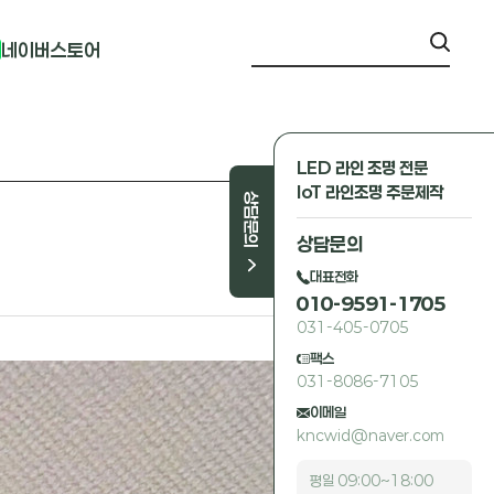
네이버스토어
LED 라인 조명 전문
IoT 라인조명 주문제작
상담문의
상담문의
대표전화
010-9591-1705
031-405-0705
팩스
031-8086-7105
이메일
kncwid@naver.com
평일 09:00~18:00