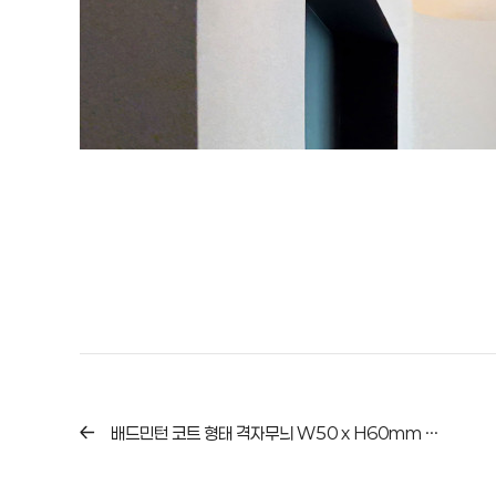
배드민턴 코트 형태 격자무늬 W50 x H60mm / 5700K