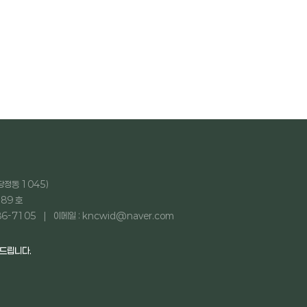
당정동 1045)
89 호
86-7105
이메일 : kncwid@naver.com
탁드립니다.