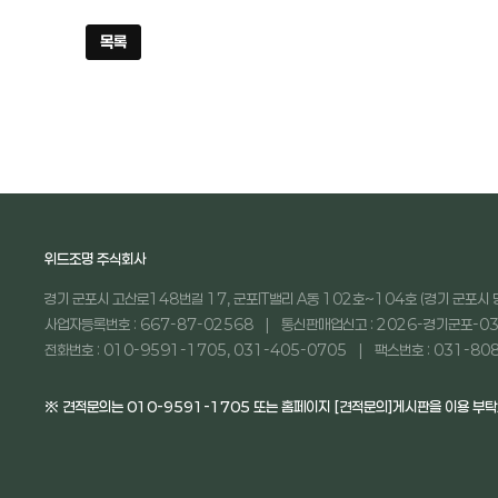
목록
위드조명 주식회사
경기 군포시 고산로148번길 17, 군포IT밸리 A동 102호~104호 (경기 군포시 
사업자등록번호 : 667-87-02568
통신판매업신고 : 2026-경기군포-03
전화번호 : 010-9591-1705, 031-405-0705
팩스번호 : 031-80
※ 견적문의는 010-9591-1705 또는 홈페이지 [견적문의]게시판을 이용 부