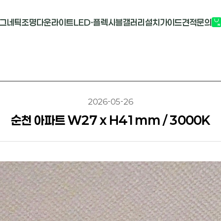
그네틱조명
다운라이트
LED·플렉시블
갤러리
설치가이드
견적문의
G2741
멀티도트
COB-단색
부
M1913
원형 COB
COB-RGB
M2824R
사각 COB
바리솔PCB
2026-05-26
순천 아파트 W27 x H41mm / 3000K