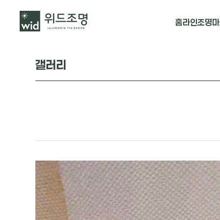
홈
라인조명
마
매입 날개형
갤러리
매입 & 노출직
펜던트