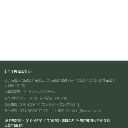
위드조명 주식회사
경기 군포시 고산로148번길 17, 군포IT밸리 A동 102호~104호 (경기 군포시
당정동 1045)
사업자등록번호 : 667-87-02568
통신판매업신고 : 2026-경기군포-0389 호
전화번호 : 010-9591-1705, 031-405-0705
팩스번호 : 031-8086-7105
이메일 : kncwid@naver.com
※ 견적문의는 010-9591-1705 또는 홈페이지 [견적문의]게시판을 이용
부탁드립니다.