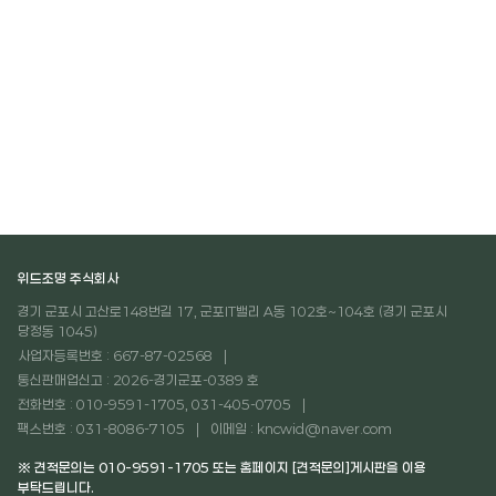
위드조명 주식회사
경기 군포시 고산로148번길 17, 군포IT밸리 A동 102호~104호 (경기 군포시
당정동 1045)
사업자등록번호 : 667-87-02568
통신판매업신고 : 2026-경기군포-0389 호
전화번호 : 010-9591-1705, 031-405-0705
팩스번호 : 031-8086-7105
이메일 : kncwid@naver.com
※ 견적문의는 010-9591-1705 또는 홈페이지 [견적문의]게시판을 이용
부탁드립니다.