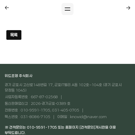
목록
위드조명 주식회사
경기 군포시 고산로148번길 17, 군포IT밸리 A동 102호~104호 (경기 군포시
당정동 1045)
사업자등록번호 : 667-87-02568
통신판매업신고 : 2026-경기군포-0389 호
전화번호 : 010-9591-1705, 031-405-0705
팩스번호 : 031-8086-7105
이메일 : kncwid@naver.com
※ 견적문의는 010-9591-1705 또는 홈페이지 [견적문의]게시판을 이용
부탁드립니다.