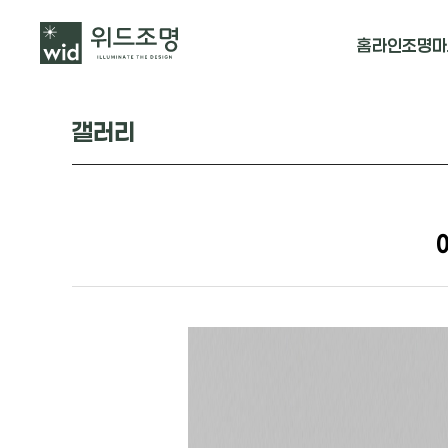
홈
라인조명
마
매입 날개형
갤러리
매입 & 노출직
펜던트