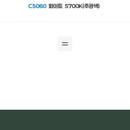
C506
0
화이트
5700K(주광색)