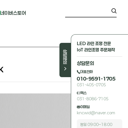
네이버스토어
LED 라인 조명 전문
IoT 라인조명 주문제작
상담문의
상담문의
K
대표전화
010-9591-1705
031-405-0705
팩스
031-8086-7105
이메일
kncwid@naver.com
평일 09:00~18:00