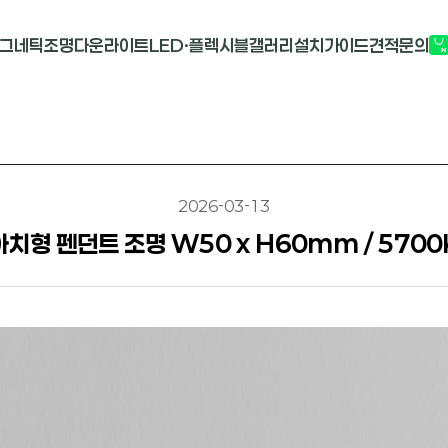
그네틱조명
다운라이트
LED·플렉시블
갤러리
설치가이드
견적문의
G2741
멀티도트
COB-단색
부
M1913
원형 COB
COB-RGB
M2824R
사각 COB
바리솔PCB
2026-03-13
아치형 펜던트 조명 W50 x H60mm / 5700