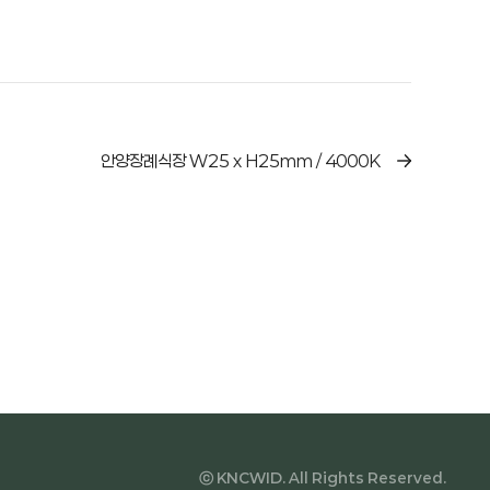
안양장례식장 W25 x H25mm / 4000K
ⓒ KNCWID. All Rights Reserved.