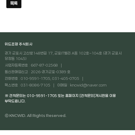
목록
위드조명 주식회사
경기 군포시 고산로148번길 17, 군포IT밸리 A동 102호~104호 (경기 군포시
당정동 1045)
사업자등록번호 : 667-87-02568
통신판매업신고 : 2026-경기군포-0389 호
전화번호 : 010-9591-1705, 031-405-0705
팩스번호 : 031-8086-7105
이메일 : kncwid@naver.com
※ 견적문의는 010-9591-1705 또는 홈페이지 [견적문의]게시판을 이용
부탁드립니다.
ⓒ KNCWID. All Rights Reserved.