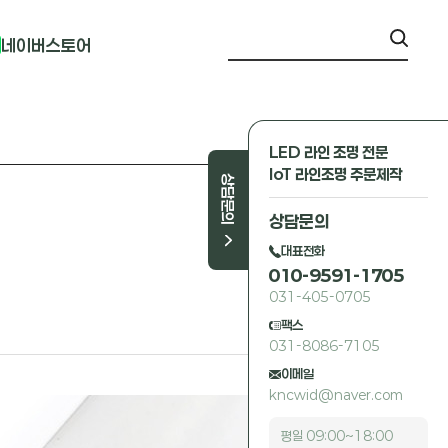
네이버스토어
LED 라인 조명 전문
IoT 라인조명 주문제작
상담문의
상담문의
대표전화
010-9591-1705
031-405-0705
팩스
031-8086-7105
이메일
kncwid@naver.com
평일 09:00~18:00