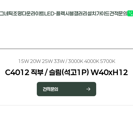
그네틱조명
다운라이트
LED·플렉시블
갤러리
설치가이드
견적문의
G2741
멀티도트
COB-단색
부
M1913
원형 COB
COB-RGB
M2824R
사각 COB
바리솔PCB
15W 20W 25W 33W / 3000K 4000K 5700K
C4012 직부 / 슬림(석고1P) W40xH12
견적문의