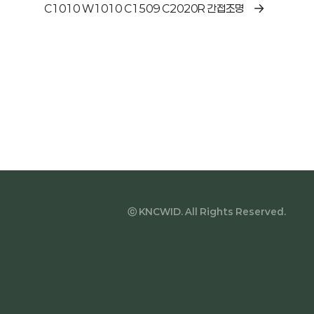
C1010 W1010 C1509 C2020R 간접조명
ⓒ KNCWID. All Rights Reserved.