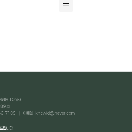
당정동 1045)
89 호
86-7105
이메일 : kncwid@naver.com
탁드립니다.