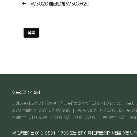
W3020 매립날개 W30xH20
목록
위드조명 주식회사
경기 군포시 고산로148번길 17, 군포IT밸리 A동 102호~104호 (경기 군포시 
사업자등록번호 : 667-87-02568
통신판매업신고 : 2026-경기군포-03
전화번호 : 010-9591-1705, 031-405-0705
팩스번호 : 031-80
※ 견적문의는 010-9591-1705 또는 홈페이지 [견적문의]게시판을 이용 부