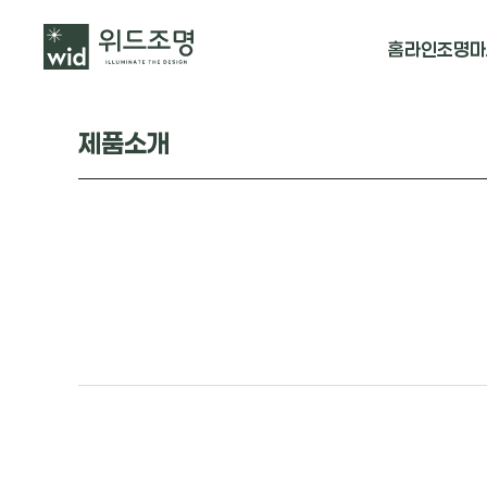
홈
라인조명
마
매입 날개형
제품소개
매입 & 노출직
펜던트