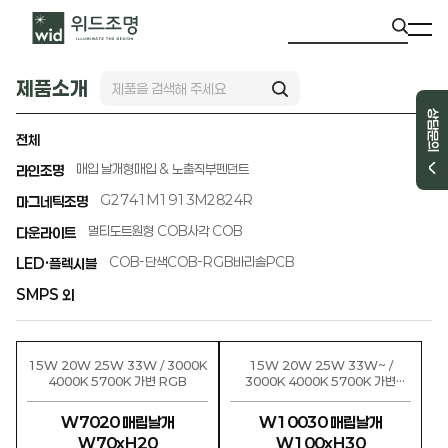
제품소개
상담문의
전체
매입 날개형
매입 & 노출직부
펜던트
라인조명
G2741
M1913
M2824R
마그네틱조명
멀티도트
원형 COB
사각 COB
다운라이트
COB-단색
COB-RGB
바리솔PCB
LED·플렉시블
SMPS 외
15W 20W 25W 33W / 3000K
15W 20W 25W 33W~ /
4000K 5700K 가변 RGB
3000K 4000K 5700K 가변
RGB
W7020 매립날개
W10030 매립날개
W70xH20
W100xH30