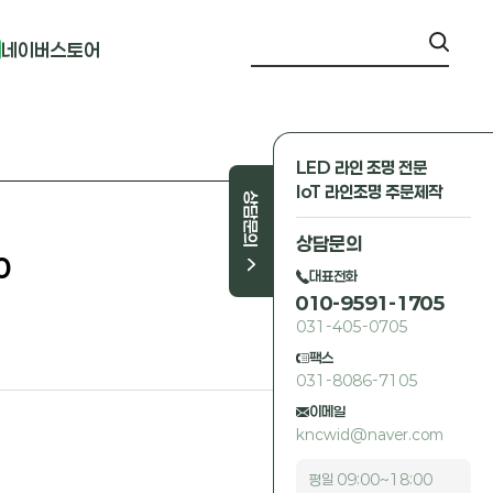
네이버스토어
LED 라인 조명 전문
IoT 라인조명 주문제작
상담문의
상담문의
0
대표전화
010-9591-1705
031-405-0705
팩스
031-8086-7105
이메일
kncwid@naver.com
평일 09:00~18:00