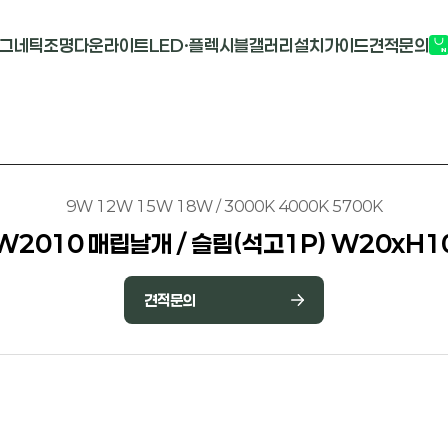
그네틱조명
다운라이트
LED·플렉시블
갤러리
설치가이드
견적문의
G2741
멀티도트
COB-단색
부
M1913
원형 COB
COB-RGB
M2824R
사각 COB
바리솔PCB
9W 12W 15W 18W / 3000K 4000K 5700K
W2010 매립날개 / 슬림(석고1P) W20xH1
견적문의