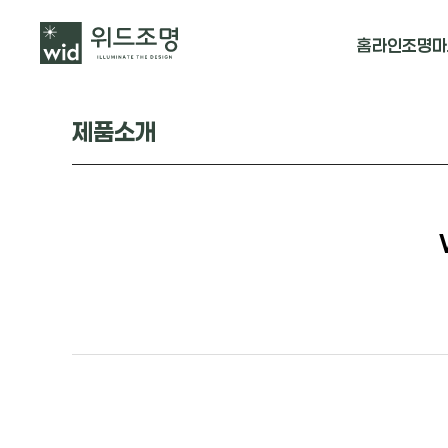
홈
라인조명
마
매입 날개형
제품소개
매입 & 노출직
펜던트