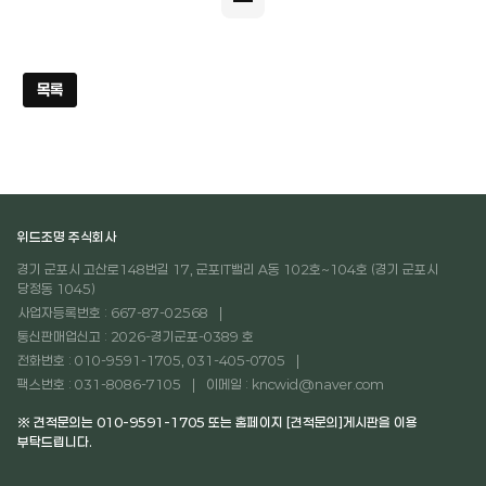
목록
위드조명 주식회사
경기 군포시 고산로148번길 17, 군포IT밸리 A동 102호~104호 (경기 군포시
당정동 1045)
사업자등록번호 : 667-87-02568
통신판매업신고 : 2026-경기군포-0389 호
전화번호 : 010-9591-1705, 031-405-0705
팩스번호 : 031-8086-7105
이메일 : kncwid@naver.com
※ 견적문의는 010-9591-1705 또는 홈페이지 [견적문의]게시판을 이용
부탁드립니다.