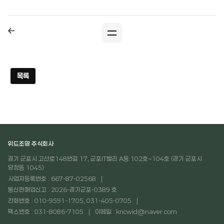
목록
위드조명 주식회사
경기 군포시 고산로148번길 17, 군포IT밸리 A동 102호~104호 (경기 군포시
당정동 1045)
사업자등록번호 : 667-87-02568
통신판매업신고 : 2026-경기군포-0389 호
전화번호 : 010-9591-1705, 031-405-0705
팩스번호 : 031-8086-7105
이메일 : kncwid@naver.com