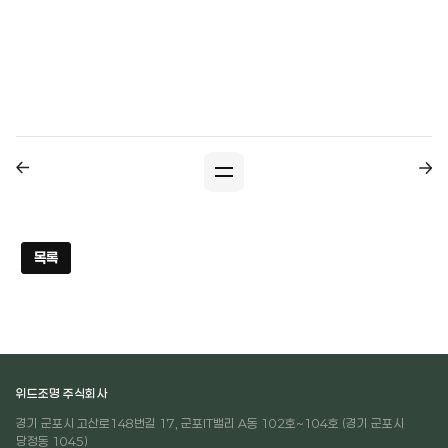
목록
위드조명 주식회사
경기 군포시 고산로148번길 17, 군포IT밸리 A동 102호~104호 (경기 군포시
당정동 1045)