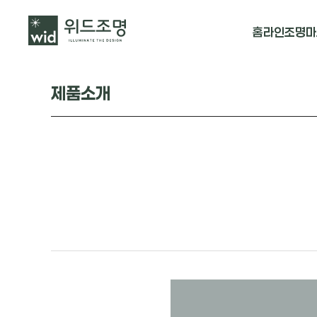
홈
라인조명
마
매입 날개형
제품소개
매입 & 노출직
펜던트