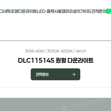
그네틱조명
다운라이트
LED·플렉시블
갤러리
설치가이드
견적문의
G2741
멀티도트
COB-단색
부
M1913
원형 COB
COB-RGB
M2824R
사각 COB
바리솔PCB
30W 40W / 3000K 4000K / 4inch
DLC115145 원형 다운라이트
견적문의