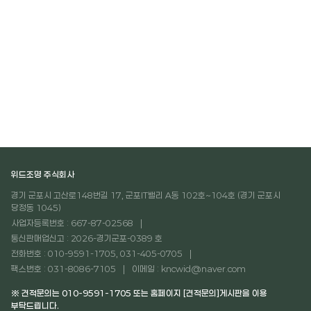
위드조명 주식회사
경기 군포시 고산로148번길 17, 군포IT밸리 A동 102호~104호 (경기 군포시
당정동 1045)
사업자등록번호 : 667-87-02568
통신판매업신고 : 2026-경기군포-0389 호
전화번호 : 010-9591-1705, 031-405-0705
팩스번호 : 031-8086-7105
이메일 : kncwid@naver.com
※ 견적문의는 010-9591-1705 또는 홈페이지 [견적문의]게시판을 이용
부탁드립니다.