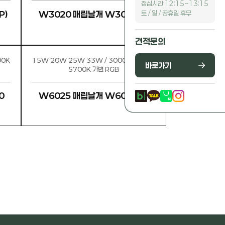
점심시간 12:15~13:15
토 / 일 / 공휴일 휴무
P)
W3020 매립날개 W30xH20
견적문의
00K
15W 20W 25W 33W / 3000K 4000K
바로가기
5700K 가변 RGB
0
W6025 매립날개 W60xH25