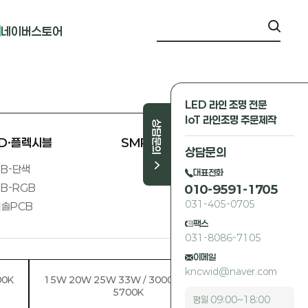
네이버스토어
LED 라인 조명 전문
IoT 라인조명 주문제작
상담문의
ED·플렉시블
SMPS 외
상담문의
B-단색
대표전화
B-RGB
010-9591-1705
031-405-0705
솔PCB
팩스
031-8086-7105
이메일
kncwid@naver.com
00K
15W 20W 25W 33W / 3000K 4000K
5700K
평일 09:00~18:00