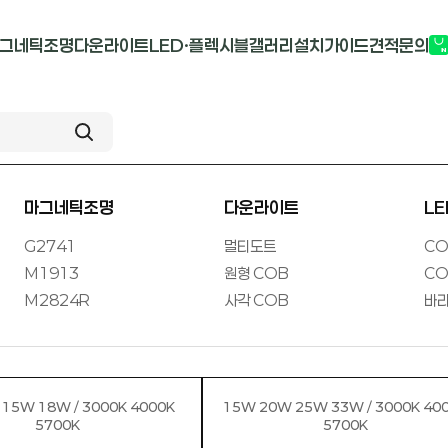
그네틱조명
다운라이트
LED·플렉시블
갤러리
설치가이드
견적문의
G2741
멀티도트
COB-단색
부
M1913
원형 COB
COB-RGB
M2824R
사각 COB
바리솔PCB
마그네틱조명
다운라이트
L
G2741
멀티도트
CO
M1913
원형 COB
CO
M2824R
사각 COB
바리
15W 18W / 3000K 4000K
15W 20W 25W 33W / 3000K 40
5700K
5700K