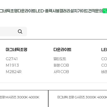
그네틱조명
다운라이트
LED·플렉시블
갤러리
설치가이드
견적문의
G2741
멀티도트
COB-단색
부
M1913
원형 COB
COB-RGB
M2824R
사각 COB
바리솔PCB
마그네틱조명
다운라이트
L
G2741
멀티도트
CO
M1913
원형 COB
CO
M2824R
사각 COB
바리
마그네틱 조명 M시리즈 3000K 4000K
마그네틱 조명 G시리즈 3000K 400