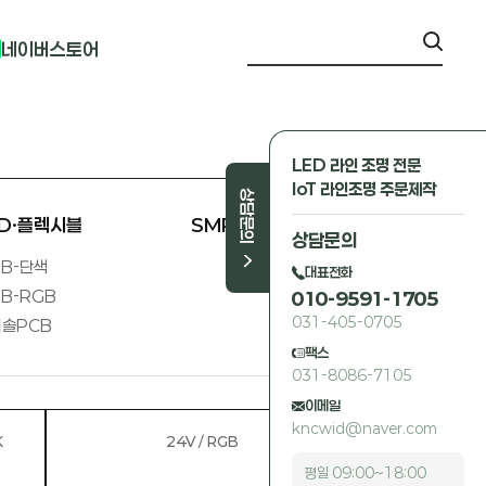
네이버스토어
LED 라인 조명 전문
IoT 라인조명 주문제작
상담문의
ED·플렉시블
SMPS 외
상담문의
B-단색
대표전화
B-RGB
010-9591-1705
031-405-0705
솔PCB
팩스
031-8086-7105
이메일
kncwid@naver.com
0K
24V / RGB
평일 09:00~18:00