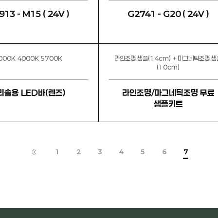
13 - M15 ( 24V )
G2741 - G20 ( 24V )
3000K 4000K 5700K
라인조명 샘플(14cm) + 마그네틱조명 샘
(10cm)
바리솔용 LED바(렌즈)
라인조명/마그네틱조명 무료
샘플키트
1
2
3
4
5
6
7