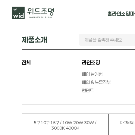
홈
라인조명
마
매입 날개형
제품소개
매입 & 노출직
펜던트
전체
라인조명
매입 날개형
매입 & 노출직부
펜던트
5구 10구 15구 / 10W 20W 30W /
3000K 4000K