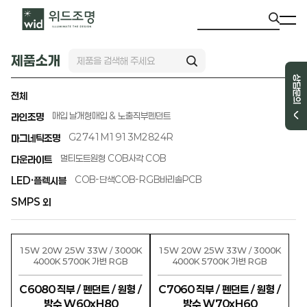
제품소개
상담문의
전체
매입 날개형
매입 & 노출직부
펜던트
라인조명
G2741
M1913
M2824R
마그네틱조명
멀티도트
원형 COB
사각 COB
다운라이트
COB-단색
COB-RGB
바리솔PCB
LED·플렉시블
SMPS 외
15W 20W 25W 33W / 3000K
15W 20W 25W 33W / 3000K
4000K 5700K 가변 RGB
4000K 5700K 가변 RGB
C6080 직부 / 펜던트 / 원형 /
C7060 직부 / 펜던트 / 원형 /
방수 W60xH80
방수 W70xH60